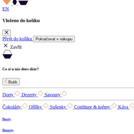
EN
Vloženo do košíku
Přejít do košíku
Pokračovat v nákupu
Zavřít
Co si u nás dnes dáte?
Butik
Dorty
Dezerty
Savoury
Čokolády
Oříšky
Sušenky
Confiture & krémy
Káva
Dorty
Dezerty