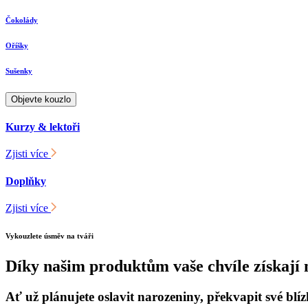
Čokolády
Oříšky
Sušenky
Objevte kouzlo
Kurzy & lektoři
Zjisti více
Doplňky
Zjisti více
Vykouzlete úsměv na tváři
Díky našim produktům vaše chvíle získají 
Ať už plánujete oslavit narozeniny, překvapit své blí