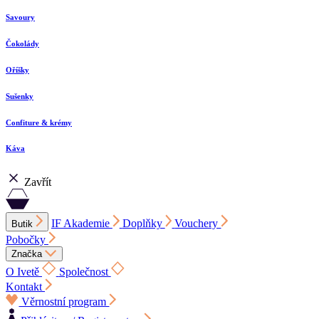
Savoury
Čokolády
Oříšky
Sušenky
Confiture & krémy
Káva
Zavřít
IF Akademie
Doplňky
Vouchery
Butik
Pobočky
Značka
O Ivetě
Společnost
Kontakt
Věrnostní program