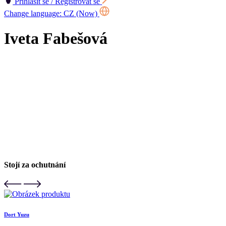
Přihlásit se /
Registrovat se
Change language:
CZ (Now)
Iveta Fabešová
Stojí za ochutnání
Dort Yuzu